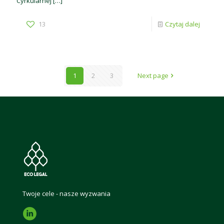
Cyrkularnej
[…]
13
Czytaj dalej
1
2
3
Next page
Twoje cele - nasze wyzwania