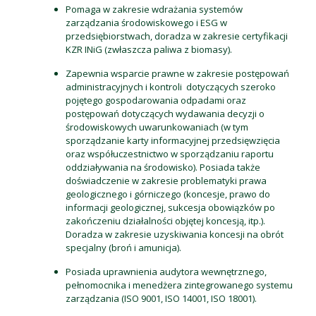
Pomaga w zakresie wdrażania systemów
zarządzania środowiskowego i ESG w
przedsiębiorstwach, doradza w zakresie certyfikacji
KZR INiG (zwłaszcza paliwa z biomasy).
Zapewnia wsparcie prawne w zakresie postępowań
administracyjnych i kontroli dotyczących szeroko
pojętego gospodarowania odpadami oraz
postępowań dotyczących wydawania decyzji o
środowiskowych uwarunkowaniach (w tym
sporządzanie karty informacyjnej przedsięwzięcia
oraz współuczestnictwo w sporządzaniu raportu
oddziaływania na środowisko). Posiada także
doświadczenie w zakresie problematyki prawa
geologicznego i górniczego (koncesje, prawo do
informacji geologicznej, sukcesja obowiązków po
zakończeniu działalności objętej koncesją, itp.).
Doradza w zakresie uzyskiwania koncesji na obrót
specjalny (broń i amunicja).
Posiada uprawnienia audytora wewnętrznego,
pełnomocnika i menedżera zintegrowanego systemu
zarządzania (ISO 9001, ISO 14001, ISO 18001).