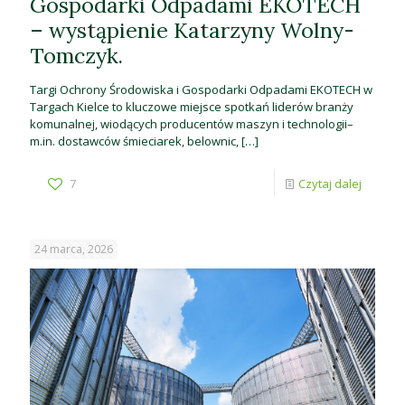
Gospodarki Odpadami EKOTECH
– wystąpienie Katarzyny Wolny-
Tomczyk.
Targi Ochrony Środowiska i Gospodarki Odpadami EKOTECH w
Targach Kielce to kluczowe miejsce spotkań liderów branży
komunalnej, wiodących producentów maszyn i technologii–
m.in. dostawców śmieciarek, belownic,
[…]
7
Czytaj dalej
24 marca, 2026