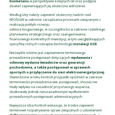
biometanu
w perspektywie kolejnych lat oraz podjęcie
działań zapewniających jej skuteczne wdrożenie.
Według Izby należy zapewnić skuteczny nadzór nad
NFOŚiGW w zakresie zarządzania procesami związanymi z
realizacją polityki rozwoju
sektora biogazowego, w szczególności w zakresie rzetelnego
planowania strategicznego oraz zaangażowania
finansowego konkretnych inwestycji, w tym uwzględniających
specyfikę różnych rodzajów (technologii)
instalacji OZE
.
Niezwykle istotne jest zapewnienie terminowego
prowadzenia postępowań dotyczących
wydawania i
odmowy wydania świadectw oraz gwarancji
pochodzenia, a także postępowań w sprawach
spornych o przyłączenie do sieci elektroenergetycznej
.
Stwierdzone w toku kontroli przypadki opóźnień w zakresie
terminowości prowadzenia ww. postępowań, chociaż nie
miały wpływu na zasadność przyznanego wsparcia,
skutkowały jednak nieuzasadnionym wydłużeniem
prowadzonych postępowań administracyjnych.
Najwyższa Izba Kontroli wskazuje, że trzeba zapewnić
terminowe rozpatrywanie spraw związanych z udzielaniem
dofinansowania
w ramach programów priorytetowych, a