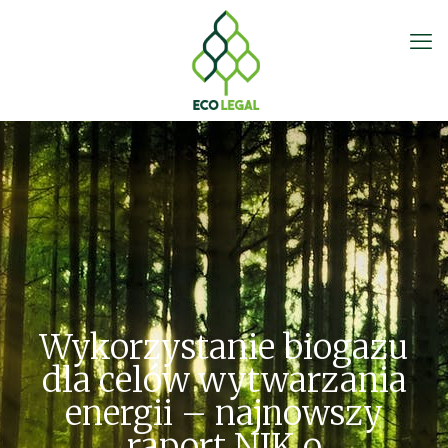
Wykorzystanie biogazu
dla celów wytwarzania
energii – najnowszy
raport NIK o