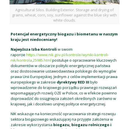
Agricultural Silos. Building Exterior. Storage and drying of
grains, wheat, corn, soy, sunflower against the blue sky with
white clouds.
Potencjał energetyczny biogazu i biometanu w naszym
kraju jest niedoceniany!
Najwyższa Izba Kontroli
w swoim
raporcie
https://www.nik.gov.pl/kontrole/wyniki-kontroli-
nik/kontrola,25985.html
postuluje o opracowanie kluczowych
dokumentów w obszarze polityki energetycznej państwa
oraz dostosowanie ustawodawstwa polskiego do wymogów
prawa Unii Europejskiej. Jednym z celów implementacji prawa
europejskiego w zakresie
dyrektywy RED III
było
wprowadzenie do krajowego porządku prawnego rozwiązań
wspomagających rozwój OZE w Polsce, co w efekcie powinno
doprowadzić do osiągnięcia założeń określonych zarówno w
krajowej, jak i docelowo unijnej polityce energetycznej.
NIK wskazuje na konieczność opracowania strategii rozwoju
sektora biogazowego wskazującej na przyjęte założenia w
zakresie wykorzystania
biogazu, biogazu rolniczego i