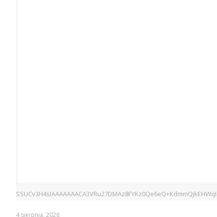
SSUCv3H4sIAAAAAAACA3VRu27DMAz8FYKz0Qe6eQ+KdmmQjkEHWqIdNrI
4 sierpnia, 2026