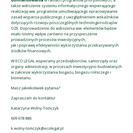
także wdrożenie systemu informatycznego wspierającego
realizację ww. programów umożliwiającego opracowywanie
zasad wsparcia publicznego z uwzględnieniem wskaźników
dotyczących rozwoju poszczególnych technologii/rodzajów
OZE. Doprowadzenie do wdrożenia ww. elementów będzie
miało istotny wpływ zarówno na przyspieszenie
prowadzonych procesów inwestycyjnych,
jak i poprawę efektywności wykorzystania przekazywanych
środków finansowych.
W ECO LEGAL wspieramy przedsiębiorców, samorządy oraz
organy administracji, w procesach inwestycyjno-budowlanych
w zakresie wykorzystania biogazu, biogazu rolniczego i
biometanu.
Masz jakiekolwiek pytania?
Zapraszam do kontaktu!
Katarzyna Wolny-Tomczyk
609 678 886
k.wolny-tomczyk@ecolegal.pl