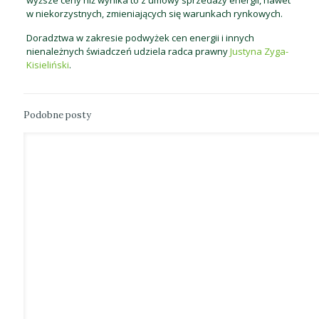
wyższe ceny niż wynika to z umowy sprzedaży energii, nawet
w niekorzystnych, zmieniających się warunkach rynkowych.
Doradztwa w zakresie podwyżek cen energii i innych
nienależnych świadczeń udziela radca prawny
Justyna Zyga-
Kisieliński
.
Podobne posty