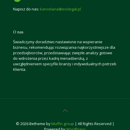
Napisz do nas:
kancelaria@ecolegal.pl
O nas
Świadczymy doradztwo nastawione na wspieranie
biznesu, rekomendując rozwiązania najkorzystniejsze dla
przedsiębiorców, przedstawiając zwięzłe analizy gotowe
do wdrożenia przez kadrę menadżerską, z
uwzględnieniem specyfiki branży i indywidualnych potrzeb
Klienta.
© 2026 Betheme by
Muffin group
| All Rights Reserved |
Powered by
WordPress