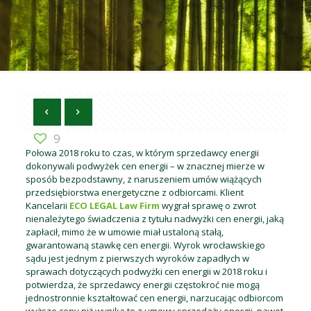
9
Połowa 2018 roku to czas, w którym sprzedawcy energii
dokonywali podwyżek cen energii – w znacznej mierze w
sposób bezpodstawny, z naruszeniem umów wiążących
przedsiębiorstwa energetyczne z odbiorcami. Klient
Kancelarii
ECO LEGAL Law Firm
wygrał sprawę o zwrot
nienależytego świadczenia z tytułu nadwyżki cen energii, jaką
zapłacił, mimo że w umowie miał ustaloną stałą,
gwarantowaną stawkę cen energii. Wyrok wrocławskiego
sądu jest jednym z pierwszych wyroków zapadłych w
sprawach dotyczących podwyżki cen energii w 2018 roku i
potwierdza, że sprzedawcy energii częstokroć nie mogą
jednostronnie kształtować cen energii, narzucając odbiorcom