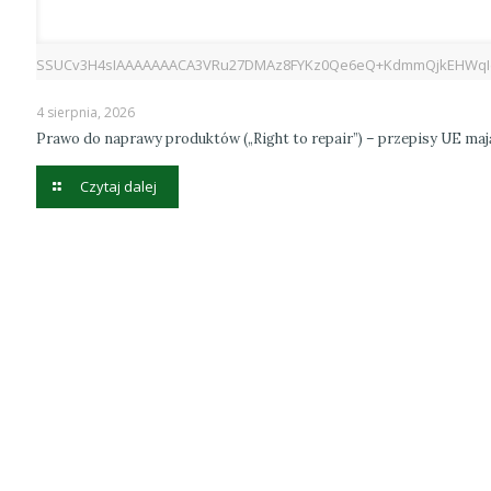
SSUCv3H4sIAAAAAAACA3VRu27DMAz8FYKz0Qe6eQ+KdmmQjkEHWqIdNrI
4 sierpnia, 2026
Prawo do naprawy produktów („Right to repair”) – przepisy UE ma
Czytaj dalej