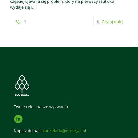
częściej ujawnia się problem, który na pierwszy rzut oka
wydaje się
[…]
9
Czytaj dalej
Twoje cele - nasze wyzwania
Napisz do nas:
kancelaria@ecolegal.pl