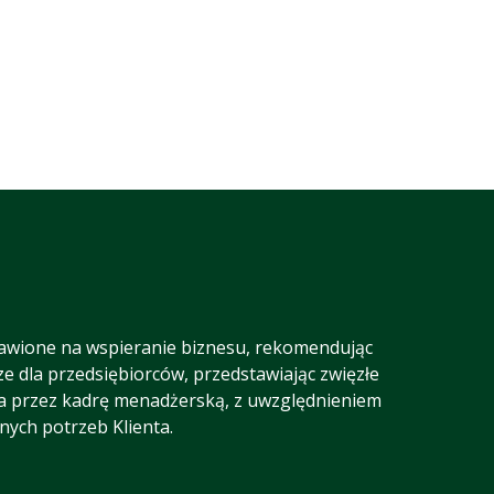
awione na wspieranie biznesu, rekomendując
ze dla przedsiębiorców, przedstawiając zwięzłe
a przez kadrę menadżerską, z uwzględnieniem
lnych potrzeb Klienta.