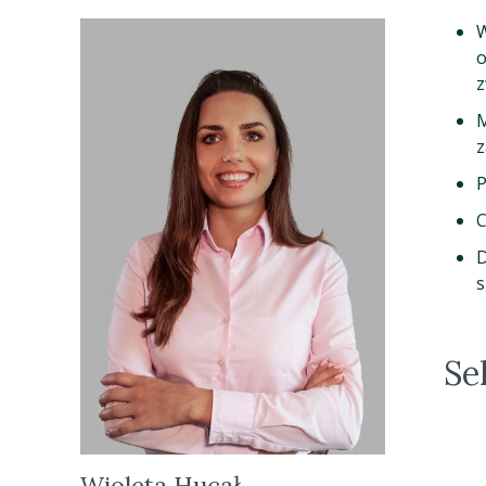
W
o
z
M
z
P
C
D
s
Se
Wioleta Hucał