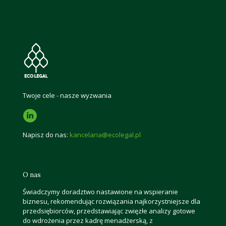
Twoje cele - nasze wyzwania
Napisz do nas:
kancelaria@ecolegal.pl
O nas
Świadczymy doradztwo nastawione na wspieranie
biznesu, rekomendując rozwiązania najkorzystniejsze dla
przedsiębiorców, przedstawiając zwięzłe analizy gotowe
do wdrożenia przez kadrę menadżerską, z