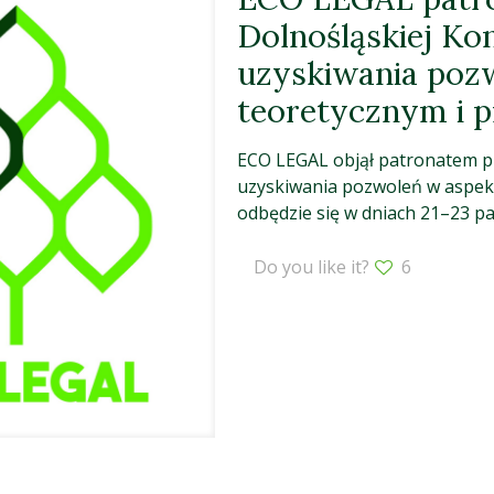
Dolnośląskiej Kon
uzyskiwania poz
teoretycznym i p
ECO LEGAL objął patronatem p
uzyskiwania pozwoleń w aspekc
odbędzie się w dniach 21–23 pa
Do you like it?
6