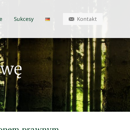
Kontakt
e
Sukcesy
owę
ronem prawnym