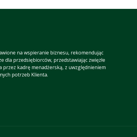
awione na wspieranie biznesu, rekomendując
ze dla przedsiębiorców, przedstawiając zwięzłe
a przez kadrę menadżerską, z uwzględnieniem
lnych potrzeb Klienta.