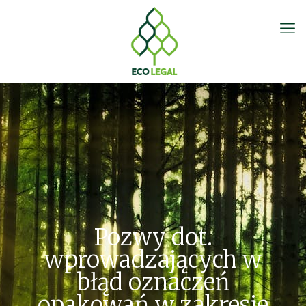
Pozwy dot.
wprowadzających w
błąd oznaczeń
opakowań w zakresie