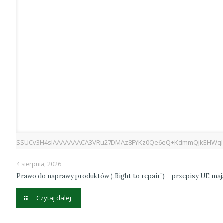
SSUCv3H4sIAAAAAAACA3VRu27DMAz8FYKz0Qe6eQ+KdmmQjkEHWqIdNrI
4 sierpnia, 2026
Prawo do naprawy produktów („Right to repair”) – przepisy UE ma
Czytaj dalej